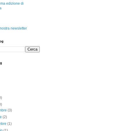
tima edizione di
a
a nostra newsletter
log
og
0)
0)
mbre
(3)
re
(2)
embre
(1)
io
(1)