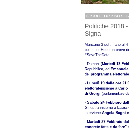
lunedì, febbraio 1
Politiche 2018 -
Signa
Mancano 3 settimane al 4 M
politiche. Ecco un breve ri
#SaveTheDate:
- Domani (
Martedì 13 Feb
Repubblica, ed
Emanuele
del
programma elettorale
-
Lunedì 19 dalle ore 21:
elettorale
insieme a
Carlo
di Giorgi
(parlamentare d
-
Sabato 24 Febbraio dall
Ginestra insieme a
Laura 
interviene
Angela Bagni
e
-
Martedì 27 Febbraio dal
concrete fatte e da fare"