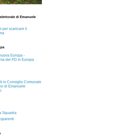
lettorale di Emanuele
i per scaricare il
ma
opa
nuova Europa -
ma del PD in Europa
ati in Consiglio Comunale
no di Emanuele
o
a Squadra
asparenti
a