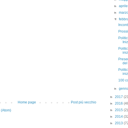
►
april
►
marz
▼
febbr
Incont
Prossi
Politi
Ini
Politi
ini
Prese
del
Politi
ini
100 co
►
genn
►
2017
(2
Home page
Post più vecchio
►
2016
(4
►
2015
(2)
 (Atom)
►
2014
(3
►
2013
(7