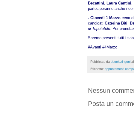
Becattini
,
Laura Cantini
,
parteciperanno anche i cons
- Giovedì 1 Marzo
cena d
candidati
Caterina Biti
,
Da
di Tripetetolo
. Per prenota
Saremo presenti tutti i sab
#Avanti #4Marzo
Pubblicato da
ducciozingoni
a
Etichette:
appuntamenti campa
Nessun commen
Posta un comm