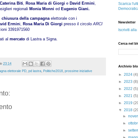
Caterina Biti
,
Rosa Maria di Giorgi
e
David Ermini
,
Scarica l'ul
iglieri regionali
Monia Monni
ed
Eugenio Giani.
Democratic
i
chiusura della campagna
elettorale con i
Newsletter
vid Ermin
i,
Rosa Maria Di Giorgi
presso il circolo
ARCI
zioni 3391971560
Iscriviti all
ati al
mercato
di Lastra a Signa.
Cerca nel b
lle
23:14
Archivio bl
gna elettorale PD
,
pd lastra
,
Politiche2018
,
prossime iniziative
►
2024
(4)
►
2023
(8)
►
2022
(5)
to:
►
2021
(5)
►
2019
(2
ento
▼
2018
(2
►
nove
►
ottob
►
sett
►
magg