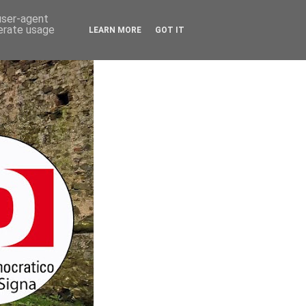
 user-agent
nerate usage
LEARN MORE
GOT IT