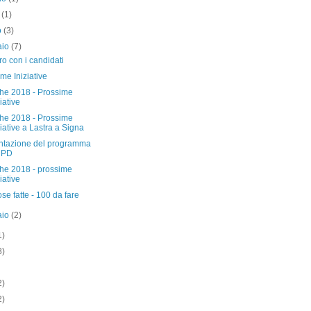
e
(1)
o
(3)
aio
(7)
ro con i candidati
me Iniziative
che 2018 - Prossime
ziative
che 2018 - Prossime
ziative a Lastra a Signa
ntazione del programma
 PD
che 2018 - prossime
ziative
se fatte - 100 da fare
aio
(2)
1)
8)
2)
2)