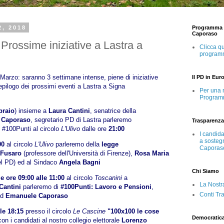
2, 2018
Programma e
Caporaso
 Prossime iniziative a Lastra a
Clicca qu
program
arzo: saranno 3 settimane intense, piene di iniziative
Il PD in Eur
epilogo dei prossimi eventi a Lastra a Signa
Per una 
Program
braio
) insieme a
Laura Cantini
, senatrice della
 Caporaso
, segretario PD di Lastra parleremo
Trasparenza
#100Punti al circolo
L'Ulivo
dalle ore
21:00
I candid
a sosteg
00
al circolo
L'Ulivo
parleremo della
legge
Caporas
 Fusaro
(professore dell'Università di Firenze),
Rosa Maria
el PD) ed al Sindaco
Angela Bagni
Chi Siamo
e ore 09:00 alle 11:00
al circolo
Toscanini
a
La Nostr
Cantini
parleremo di
#100Punti: Lavoro e Pensioni
,
Conti Tr
d
Emanuele Caporaso
le 18:15
presso il circolo
Le Cascine
"100x100 le cose
Democratic
con i candidati al nostro collegio elettorale
Lorenzo