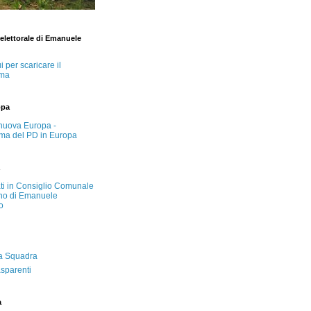
lettorale di Emanuele
i per scaricare il
ma
opa
nuova Europa -
ma del PD in Europa
ati in Consiglio Comunale
no di Emanuele
o
a Squadra
asparenti
a