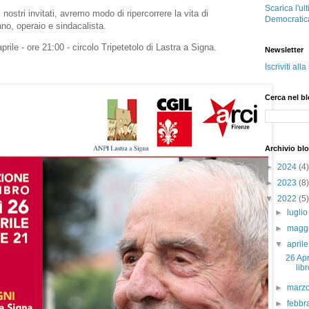
Scarica l'ul
i nostri invitati, avremo modo di ripercorrere la vita di
Democratic
no, operaio e sindacalista.
rile - ore 21:00 - circolo Tripetetolo di Lastra a Signa.
Newsletter
Iscriviti all
Cerca nel b
Archivio bl
►
2024
(4)
►
2023
(8)
▼
2022
(5)
►
lugli
►
magg
▼
april
26 Apr
lib
►
marz
►
febbr