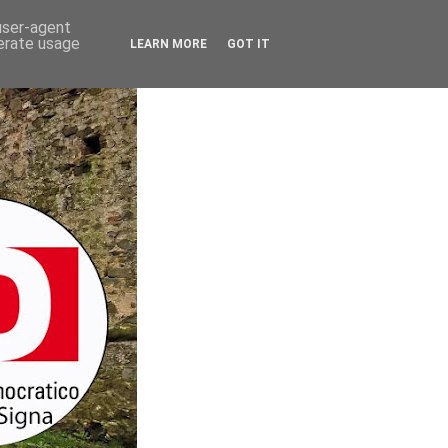
 user-agent
nerate usage
LEARN MORE
GOT IT