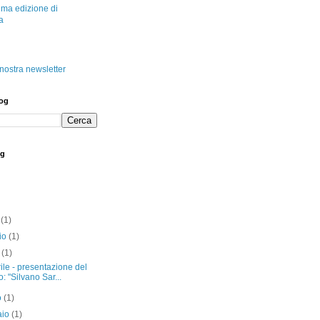
tima edizione di
a
a nostra newsletter
log
og
o
(1)
io
(1)
e
(1)
ile - presentazione del
ro: "Silvano Sar...
o
(1)
aio
(1)