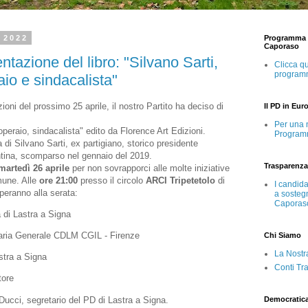
, 2022
Programma e
Caporaso
ntazione del libro: "Silvano Sarti,
Clicca qu
program
aio e sindacalista"
ioni del prossimo 25 aprile, il nostro Partito ha deciso di
Il PD in Eur
Per una 
 operaio, sindacalista" edito da Florence Art Edizioni.
Program
a di Silvano Sarti, ex partigiano, storico presidente
entina, scomparso nel gennaio del 2019.
Trasparenza
martedì 26 aprile
per non sovrapporci alle molte iniziative
mune. Alle
ore 21:00
presso il circolo
ARCI
Tripetetolo
di
I candid
peranno alla serata:
a sosteg
Caporas
 di Lastra a Signa
aria Generale CDLM CGIL - Firenze
Chi Siamo
La Nostr
stra a Signa
Conti Tr
tore
Ducci, segretario del PD di Lastra a Signa.
Democratic