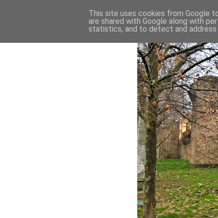
This site uses cookies from Google to 
are shared with Google along with per
statistics, and to detect and address