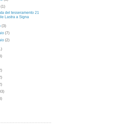
e
(1)
ata del tesseramento 21
ile Lastra a Signa
o
(3)
aio
(7)
aio
(2)
1)
8)
2)
2)
2)
03)
4)