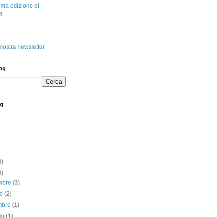
tima edizione di
a
a nostra newsletter
log
og
0)
0)
mbre
(3)
re
(2)
embre
(1)
io
(1)