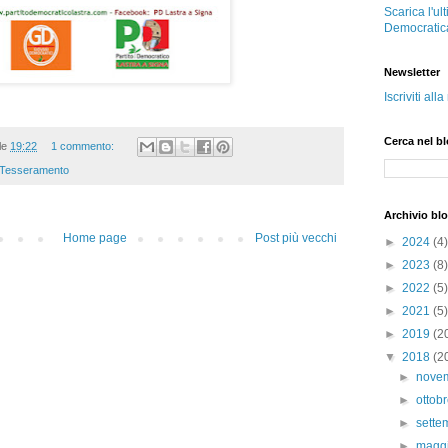
Scarica l'ul
Democratic
Newsletter
Iscriviti all
Cerca nel b
lle
19:22
1 commento:
Tesseramento
Archivio bl
Home page
Post più vecchi
►
2024
(4)
►
2023
(8)
►
2022
(5)
►
2021
(5)
►
2019
(2
▼
2018
(2
►
nove
►
ottob
►
sett
►
magg