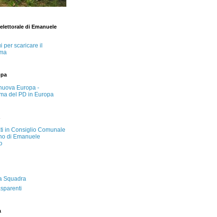
lettorale di Emanuele
i per scaricare il
ma
opa
nuova Europa -
ma del PD in Europa
ati in Consiglio Comunale
no di Emanuele
o
a Squadra
asparenti
a