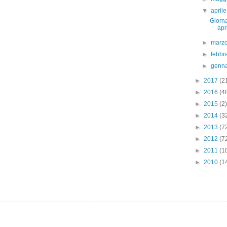
▼
april
Giorn
apr
►
marz
►
febbr
►
genn
►
2017
(2
►
2016
(4
►
2015
(2)
►
2014
(3
►
2013
(7
►
2012
(7
►
2011
(1
►
2010
(1