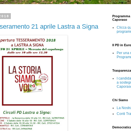
 2018
Programma e
Caporaso
sseramento 21 aprile Lastra a Signa
Clicca qu
program
Il PD in Eur
Per una 
Program
Trasparenza
I candid
a sosteg
Caporas
Chi Siamo
La Nostr
Conti Tr
Democratic