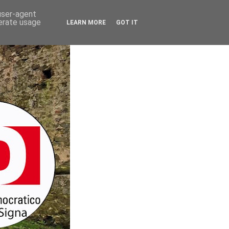
 user-agent
nerate usage
LEARN MORE
GOT IT