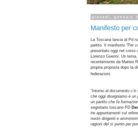
giovedì, gennaio 
Manifesto per c
La Toscana lancia al Pd na
partito. Il manifesto “Per 
presentato oggi nel corso 
Lorenzo Guerini. Un tema, 
recentemente da Matteo Ren
propria proposta dopo la di
federazioni.
“
Intorno al documento c’è s
che oggi disegniamo è un pa
un partito che fa formazion
segretario toscano PD
Dar
tre appuntamenti sul refer
nostri dirigenti e amministr
ragioni del sì punto per pu