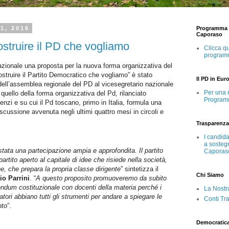
21, 2016
Programma e
Caporaso
ostruire il PD che vogliamo
Clicca qu
program
zionale una proposta per la nuova forma organizzativa del
costruire il Partito Democratico che vogliamo” è stato
Il PD in Eur
dell’assemblea regionale del PD al vicesegretario nazionale
Per una 
quello della forma organizzativa del Pd, rilanciato
Program
zi e su cui il Pd toscano, primo in Italia, formula una
scussione avvenuta negli ultimi quattro mesi in circoli e
Trasparenza
I candid
a sosteg
tata una partecipazione ampia e approfondita. Il partito
Caporas
rtito aperto al capitale di idee che risiede nella società,
e, che prepara la propria classe dirigente
” sintetizza il
Chi Siamo
io Parrini
. “
A questo proposito
promuoveremo da subito
endum costituzionale con docenti della materia perché i
La Nostr
atori abbiano tutti gli strumenti per andare a spiegare le
Conti Tr
nto
”.
Democratic