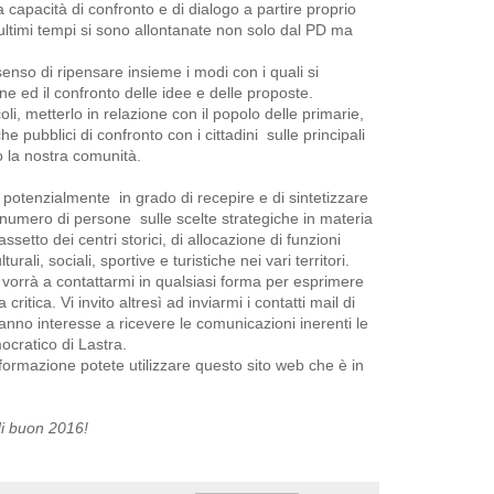
a capacità di confronto e di dialogo a partire proprio
ultimi tempi si sono allontanate non solo dal PD ma
 senso di ripensare insieme i modi con i quali si
ne ed il confronto delle idee e delle proposte.
rcoli, metterlo in relazione con il popolo delle primarie,
 pubblici di confronto con i cittadini sulle principali
 la nostra comunità.
n potenzialmente in grado di recepire e di sintetizzare
numero di persone sulle scelte strategiche in materia
 assetto dei centri storici, di allocazione di funzioni
urali, sociali, sportive e turistiche nei vari territori.
o vorrà a contattarmi in qualsiasi forma per esprimere
critica. Vi invito altresì ad inviarmi i contatti mail di
nno interesse a ricevere le comunicazioni inerenti le
mocratico di Lastra.
nformazione potete utilizzare questo sito web che è in
di buon 2016!