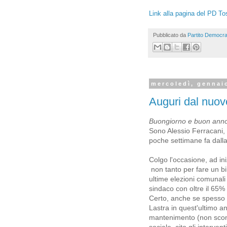
Link alla pagina del PD T
Pubblicato da
Partito Democra
mercoledì, gennai
Auguri dal nuov
Buongiorno e buon anno
Sono Alessio Ferracani, 
poche settimane fa dalla
Colgo l'occasione, ad in
non tanto per fare un bil
ultime elezioni comunali
sindaco con oltre il 65% 
Certo, anche se spesso s
Lastra in quest'ultimo a
mantenimento (non scontat
sociale, cito gli interven