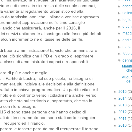
ione e di messa in sicurezza delle scuole comunali,
►
ottob
la variante al regolamento urbanistico ed alla
►
sett
 da tantissimi anni che il bilancio venisse approvato
►
lugli
ifererimento) approvazione nell'ultimo consiglio
►
giug
lancio che assicurerà, anche per il 2016, il
dei servizi unitamente al sostegno alle fasce più deboli
►
magg
alcun incremento né di tasse né delle tariffe.
►
april
►
marz
 di buona amministrazione! E, visto che amministrare
►
febbr
nte, ciò significa che il PD è in grado di esprimere,
▼
genn
na classe di amministratori capaci e responsabili.
Manife
che
fare di più e anche meglio.
Auguri
il Partito di Lastra, nel suo piccolo, ha bisogno di
del
 maniera più incisiva alle decisioni e alla definizione
prattutto in chiave programmatica. Un partito vitale è il
►
2015
(2)
imolo e di confronto verso i cittadini ma anche verso
►
2014
(3
ito che sta sul territorio e, soprattutto, che sta in
►
2013
(7
 con i loro bisogni.
15 ci sono state persone che hanno deciso di
►
2012
(7
ltati del tesseramento non sono stati certo lusinghieri.
►
2011
(1
il recupero ed il rilancio.
►
2010
(1
cuperare le tessere perdute ma di recuperare il terreno