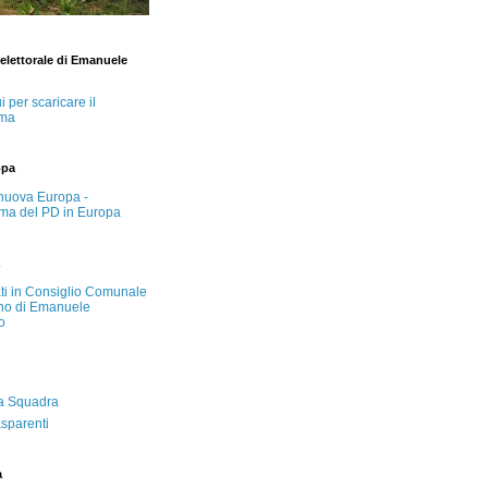
lettorale di Emanuele
i per scaricare il
ma
opa
nuova Europa -
ma del PD in Europa
ati in Consiglio Comunale
no di Emanuele
o
a Squadra
asparenti
a