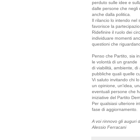
perduto sulle idee e sull
dalle persone che negli 
anche dalla politica.
Il rilancio lo intendo nel
favorisce la partecipazio
Ridefinire il ruolo dei ci
individuare momenti anche
questioni che riguardano
Penso che Partito, sia i
le volontà di un grande 
di viabilità, ambiente, di
pubbliche quali quelle cult
Vi saluto invitando chi l
un opinione, un'idea, una 
eventuali persone che ha
iniziative del Partito De
Per qualsiasi ulteriore i
fase di aggiornamento.
A voi rinnovo gli auguri 
Alessio Ferracani