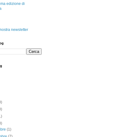
tima edizione di
a
a nostra newsletter
log
og
0)
0)
1)
8)
mbre
(1)
mbre
(7)