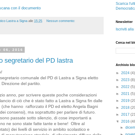
Scarica l'ul
oscana con il documento
Democratic
tico Lastra a Signa
alle
15:25
Nessun commento:
Newsletter
Iscriviti all
Cerca nel b
o 06, 2016
o segretario del PD lastra
Archivio bl
!
►
2024
(4)
segretario comunale del PD di Lastra a Signa eletto
►
2023
(8)
 Direzione del partito.
►
2022
(5)
►
2021
(5)
izio anno, per scrivere queste poche considerazioni
ancio di ciò che è stato fatto a Lastra a Signa fin dalle
►
2019
(2
 (che hanno rafforzato il PD ed eletto Angela Bagni
►
2018
(2
dei consensi), ma soprattutto per parlare di futuro.
►
2017
(2
ono passate sotto silenzio, di cose importanti a
▼
2016
(4
nno ne sono state fatte tante e bene! Oltre al
►
dice
o) dei livelli di servizio in ambito scolastico e
►
nove
ti di manutenzione stradale, di rifacimento diffuso della