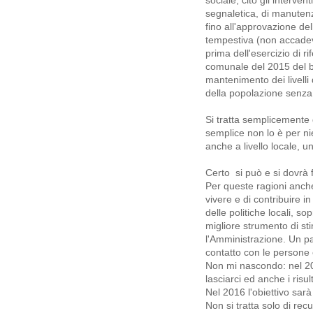
segnaletica, di manutenz
fino all'approvazione del
tempestiva (non accadeva
prima dell'esercizio di r
comunale del 2015 del bi
mantenimento dei livelli 
della popolazione senza 
Si tratta semplicemente
semplice non lo è per nie
anche a livello locale, u
Certo si può e si dovrà 
Per queste ragioni anche 
vivere e di contribuire in
delle politiche locali, so
migliore strumento di st
l'Amministrazione. Un part
contatto con le persone e
Non mi nascondo: nel 20
lasciarci ed anche i risu
Nel 2016 l'obiettivo sarà 
Non si tratta solo di re