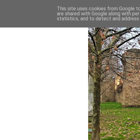
This site uses cookies from Google to 
are shared with Google along with per
statistics, and to detect and address