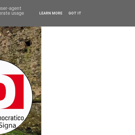
 user-agent
nerate usage
LEARN MORE
GOT IT