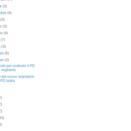
re
(3)
embre
(4)
o
(3)
no
(3)
io
(9)
e
(7)
o
(3)
aio
(6)
aio
(2)
sto per costruire il PD
 vogliamo
 dal nuovo segretario
 PD lastra
2)
2)
2)
03)
4)