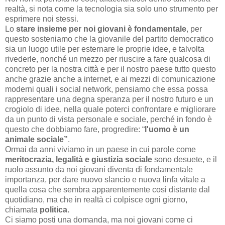
realtà, si nota come la tecnologia sia solo uno strumento per
esprimere noi stessi.
Lo
stare insieme per noi giovani è fondamentale
, per
questo sosteniamo che la giovanile del partito democratico
sia un luogo utile per esternare le proprie idee, e talvolta
rivederle, nonché un mezzo per riuscire a fare qualcosa di
concreto per la nostra città e per il nostro paese tutto questo
anche grazie anche a internet, e ai mezzi di comunicazione
moderni quali i social network, pensiamo che essa possa
rappresentare una degna speranza per il nostro futuro e un
crogiolo di idee, nella quale poterci confrontare e migliorare
da un punto di vista personale e sociale, perché in fondo è
questo che dobbiamo fare, progredire: “
l'uomo è un
animale sociale”
.
Ormai da anni viviamo in un paese in cui parole come
meritocrazia, legalità e giustizia sociale
sono desuete, e il
ruolo assunto da noi giovani diventa di fondamentale
importanza, per dare nuovo slancio e nuova linfa vitale a
quella cosa che sembra apparentemente cosi distante dal
quotidiano, ma che in realtà ci colpisce ogni giorno,
chiamata
politica.
Ci siamo posti una domanda, ma noi giovani come ci