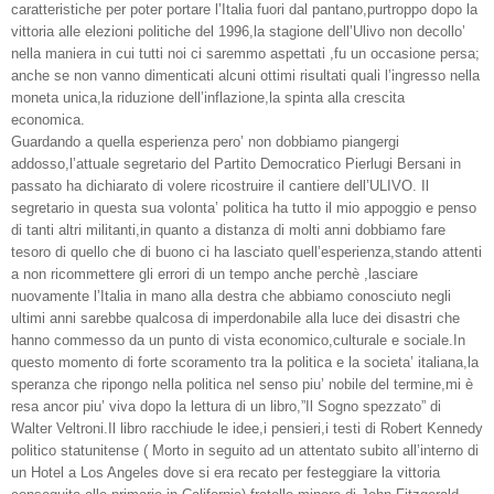
caratteristiche per poter portare l’Italia fuori dal pantano,purtroppo dopo la
vittoria alle elezioni politiche del 1996,la stagione dell’Ulivo non decollo’
nella maniera in cui tutti noi ci saremmo aspettati ,fu un occasione persa;
anche se non vanno dimenticati alcuni ottimi risultati quali l’ingresso nella
moneta unica,la riduzione dell’inflazione,la spinta alla crescita
economica.
Guardando a quella esperienza pero’ non dobbiamo piangergi
addosso,l’attuale segretario del Partito Democratico Pierlugi Bersani in
passato ha dichiarato di volere ricostruire il cantiere dell’ULIVO. Il
segretario in questa sua volonta’ politica ha tutto il mio appoggio e penso
di tanti altri militanti,in quanto a distanza di molti anni dobbiamo fare
tesoro di quello che di buono ci ha lasciato quell’esperienza,stando attenti
a non ricommettere gli errori di un tempo anche perchè ,lasciare
nuovamente l’Italia in mano alla destra che abbiamo conosciuto negli
ultimi anni sarebbe qualcosa di imperdonabile alla luce dei disastri che
hanno commesso da un punto di vista economico,culturale e sociale.In
questo momento di forte scoramento tra la politica e la societa’ italiana,la
speranza che ripongo nella politica nel senso piu’ nobile del termine,mi è
resa ancor piu’ viva dopo la lettura di un libro,”Il Sogno spezzato” di
Walter Veltroni.Il libro racchiude le idee,i pensieri,i testi di Robert Kennedy
politico statunitense ( Morto in seguito ad un attentato subito all’interno di
un Hotel a Los Angeles dove si era recato per festeggiare la vittoria