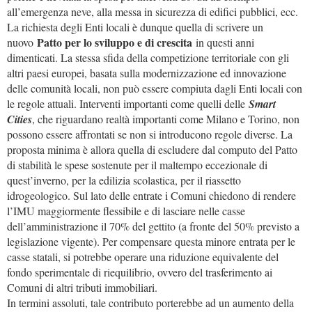
all’emergenza neve, alla messa in sicurezza di edifici pubblici, ecc.
La richiesta degli Enti locali è dunque quella di scrivere un
Patto per lo sviluppo e di crescita
nuovo
in questi anni
dimenticati. La stessa sfida della competizione territoriale con gli
altri paesi europei, basata sulla modernizzazione ed innovazione
delle comunità locali, non può essere compiuta dagli Enti locali con
le regole attuali. Interventi importanti come quelli delle
Smart
Cities
, che riguardano realtà importanti come Milano e Torino, non
possono essere affrontati se non si introducono regole diverse. La
proposta minima è allora quella di escludere dal computo del Patto
di stabilità le spese sostenute per il maltempo eccezionale di
quest’inverno, per la edilizia scolastica, per il riassetto
idrogeologico. Sul lato delle entrate i Comuni chiedono di rendere
l’IMU maggiormente flessibile e di lasciare nelle casse
dell’amministrazione il 70% del gettito (a fronte del 50% previsto a
legislazione vigente). Per compensare questa minore entrata per le
casse statali, si potrebbe operare una riduzione equivalente del
fondo sperimentale di riequilibrio, ovvero del trasferimento ai
Comuni di altri tributi immobiliari.
In termini assoluti, tale contributo porterebbe ad un aumento della