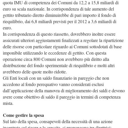
quota IMU di competenza dei Comuni da 12,2 a 15,8 miliardi di
euro su scala nazionale. In corrispondenza di tale aumento del
gettito tributario diretto diminuirebbe di pari importo il fondo di
riequilibrio, dai 6,8 miliardi previsti per il 2012 a 3,6 miliardi di
euro.
In corrispondenza di questo riassetto, dovrebbero inoltre essere
assicurati ulteriori aggiustamenti finalizzati a regolare la ripartizione
delle risorse con particolare riguardo ai Comuni sottodotati di base
imponibile utilizzando le eccedenze di gettito. Con questa
operazione circa 800 Comuni non avrebbero più diritto alla
distribuzione del fondo sperimentale di riequilibrio e molti altri
avrebbero delle quote molto ridotte.
Gli Enti locali con un saldo finanziario in pareggio che non
accedono al fondo perequativo vanno considerati esclusi
dall’applicazione della manovra di miglioramento dei saldi e devono
avere come obiettivo di saldo il pareggio in termini di competenza
mista.
Come gestire la spesa
Sul lato della spesa, consapevoli della necessità di una azione
incentrata sul rigore e la crescita, si propongono tre direttrici: