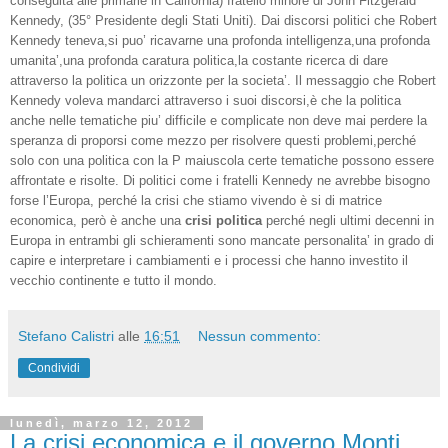
conseguita alle primarie in California) fratello minore di
John Fitzgerald
Kennedy
, (35° Presidente degli Stati Uniti). Dai discorsi politici che Robert
Kennedy teneva,si puo’ ricavarne una profonda intelligenza,una profonda
umanita’,una profonda caratura politica,la costante ricerca di dare
attraverso la politica un orizzonte per la societa’. Il messaggio che Robert
Kennedy voleva mandarci attraverso i suoi discorsi,è che la politica
anche nelle tematiche piu’ difficile e complicate non deve mai perdere la
speranza di proporsi come mezzo per risolvere questi problemi,perché
solo con una politica con la P maiuscola certe tematiche possono essere
affrontate e risolte. Di politici come i fratelli Kennedy ne avrebbe bisogno
forse l’Europa, perché la crisi che stiamo vivendo è si di matrice
economica, però è anche una
crisi politica
perché negli ultimi decenni in
Europa in entrambi gli schieramenti sono mancate personalita’ in grado di
capire e interpretare i cambiamenti e i processi che hanno investito il
vecchio continente e tutto il mondo.
Stefano Calistri
alle
16:51
Nessun commento:
Condividi
lunedì, marzo 12, 2012
La crisi economica e il governo Monti