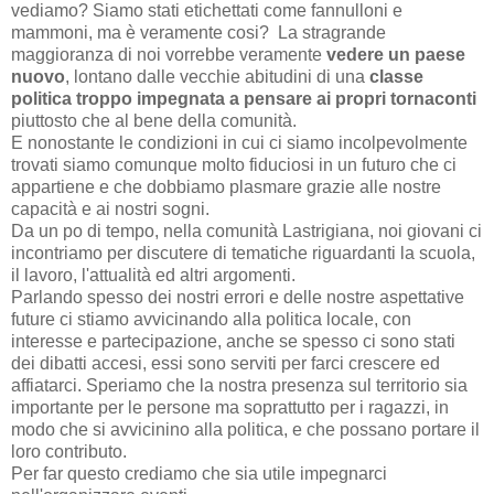
vediamo? Siamo stati etichettati come fannulloni e
mammoni, ma è veramente cosi? La stragrande
maggioranza di noi vorrebbe veramente
vedere un paese
nuovo
, lontano dalle vecchie abitudini di una
classe
politica troppo impegnata a pensare ai propri tornaconti
piuttosto che al bene della comunità.
E nonostante le condizioni in cui ci siamo incolpevolmente
trovati siamo comunque molto fiduciosi in un futuro che ci
appartiene e che dobbiamo plasmare grazie alle nostre
capacità e ai nostri sogni.
Da un po di tempo, nella comunità Lastrigiana, noi giovani ci
incontriamo per discutere di tematiche riguardanti la scuola,
il lavoro, l'attualità ed altri argomenti.
Parlando spesso dei nostri errori e delle nostre aspettative
future ci stiamo avvicinando alla politica locale, con
interesse e partecipazione, anche se spesso ci sono stati
dei dibatti accesi, essi sono serviti per farci crescere ed
affiatarci. Speriamo che la nostra presenza sul territorio sia
importante per le persone ma soprattutto per i ragazzi, in
modo che si avvicinino alla politica, e che possano portare il
loro contributo.
Per far questo crediamo che sia utile impegnarci