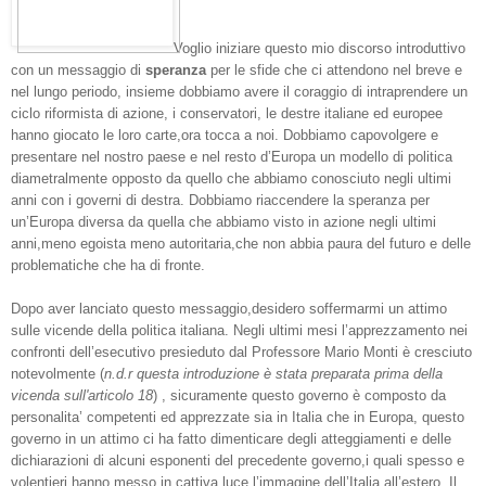
Voglio iniziare questo mio discorso introduttivo
con un messaggio di
speranza
per le sfide che ci attendono nel breve e
nel lungo periodo, insieme dobbiamo avere il coraggio di intraprendere un
ciclo riformista di azione, i conservatori, le destre italiane ed europee
hanno giocato le loro carte,ora tocca a noi. Dobbiamo capovolgere e
presentare nel nostro paese e nel resto d’Europa un modello di politica
diametralmente opposto da quello che abbiamo conosciuto negli ultimi
anni con i governi di destra. Dobbiamo riaccendere la speranza per
un’Europa diversa da quella che abbiamo visto in azione negli ultimi
anni,meno egoista meno autoritaria,che non abbia paura del futuro e delle
problematiche che ha di fronte.
Dopo aver lanciato questo messaggio,desidero soffermarmi un attimo
sulle vicende della politica italiana. Negli ultimi mesi l’apprezzamento nei
confronti dell’esecutivo presieduto dal Professore Mario Monti è cresciuto
notevolmente (
n.d.r questa introduzione è stata preparata prima della
vicenda sull'articolo 18
) , sicuramente questo governo è composto da
personalita’ competenti ed apprezzate sia in Italia che in Europa, questo
governo in un attimo ci ha fatto dimenticare degli atteggiamenti e delle
dichiarazioni di alcuni esponenti del precedente governo,i quali spesso e
volentieri hanno messo in cattiva luce l’immagine dell’Italia all’estero. Il