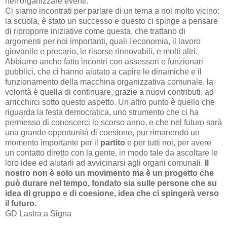
nell'organizzare eventi.
Ci siamo incontrati per parlare di un tema a noi molto vicino:
la scuola, è stato un successo e questo ci spinge a pensare
di riproporre iniziative come questa, che trattano di
argomenti per noi importanti, quali l'economia, il lavoro
giovanile e precario, le risorse rinnovabili, e molti altri.
Abbiamo anche fatto incontri con assessori e funzionari
pubblici, che ci hanno aiutato a capire le dinamiche e il
funzionamento della macchina organizzativa comunale, la
volontà è quella di continuare, grazie a nuovi contributi, ad
arricchirci sotto questo aspetto. Un altro punto è quello che
riguarda la festa democratica, uno strumento che ci ha
permesso di conoscerci lo scorso anno, e che nel futuro sarà
una grande opportunità di coesione, pur rimanendo un
momento importante per il
partito
e per tutti noi, per avere
un contatto diretto con la gente, in modo tale da ascoltare le
loro idee ed aiutarli ad avvicinarsi agli organi comunali.
Il
nostro non è solo un movimento ma è un progetto che
può durare nel tempo, fondato sia sulle persone che su
idea di gruppo e di coesione, idea che ci spingerà verso
il futuro.
GD Lastra a Signa