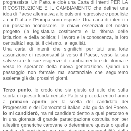
progressista. Un Patto, e cioè una Carta di intenti PER LA
RICOSTRUZIONE E IL CAMBIAMENTO che delinei una
idea di Paese alternativa alle pulsioni regressive e populiste
a cui l’Italia e l’Europa sono esposte. Una carta di intenti in
cui possano riconoscersi le chiavi essenziali del nostro
progetto (la legislatura costituente e la riforma delle
istituzioni e della politica; il lavoro e la conoscenza, la loro
centralità; l’equità, il civismo, la legalità).
Una carta di intenti che significhi per tutti una forte
assunzione di responsabilità verso il Paese, verso la sua
salvezza e le sue esigenze di cambiamento e di riforma e
verso le speranze della nuova generazione. Quindi un
passaggio non formale ma sostanziale che seguiremo
assieme già dai prossimi giorni.
Terzo punto
. Io credo che sia giusto ed utile che sulla
scorta di questo fondamentale Patto si proceda entro l’anno
a
primarie aperte
per la scelta del candidato dei
Progressisti e dei Democratici italiani alla guida del Paese.
Io mi candiderò
, ma mi candiderò dentro a quel percorso e
in una giornata di grande partecipazione costruita non per
allestire generiche carovane o determinare questa o quella
rendita di posizione ma per ricavare governabilità dalla