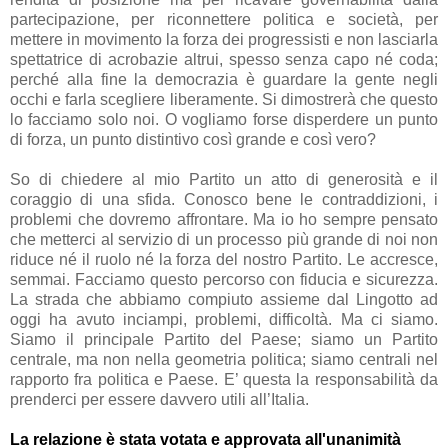
partecipazione, per riconnettere politica e società, per
mettere in movimento la forza dei progressisti e non lasciarla
spettatrice di acrobazie altrui, spesso senza capo né coda;
perché alla fine la democrazia è guardare la gente negli
occhi e farla scegliere liberamente. Si dimostrerà che questo
lo facciamo solo noi. O vogliamo forse disperdere un punto
di forza, un punto distintivo così grande e così vero?
So di chiedere al mio Partito un atto di generosità e il
coraggio di una sfida. Conosco bene le contraddizioni, i
problemi che dovremo affrontare. Ma io ho sempre pensato
che metterci al servizio di un processo più grande di noi non
riduce né il ruolo né la forza del nostro Partito. Le accresce,
semmai. Facciamo questo percorso con fiducia e sicurezza.
La strada che abbiamo compiuto assieme dal Lingotto ad
oggi ha avuto inciampi, problemi, difficoltà. Ma ci siamo.
Siamo il principale Partito del Paese; siamo un Partito
centrale, ma non nella geometria politica; siamo centrali nel
rapporto fra politica e Paese. E’ questa la responsabilità da
prenderci per essere davvero utili all’Italia.
La relazione è stata votata e approvata all'unanimità