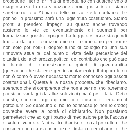
proseguire l’iter o far finta di proseguirlo con qualche voto a
maggioranza. In una situazione come quella in cui siamo
sarebbe ridicolo. Abbiamo detto più volte e lo ripetiamo che
per noi la prossima sarà una legislatura costituente. Siamo
pronti a prenderci impegni su questo anche trovando
assieme le vie ed eventualmente gli strumenti per
formalizzare questo impegno. La legge elettorale sia quindi
liberata da ogni condizionamento. Lo ripetiamo per noi (e
non solo per noi!) il doppio turno di collegio ha una sua
rinnovata attualità, dal punto di vista della percezione dei
cittadini, della chiarezza politica, del contributo che può dare
in termini di composizione e quindi di governabilità
(questione che sta emergendo acutamente). Il doppio turno
non è come è ovvio necessariamente connesso agli assetti
costituzionali. Questa è la nostra proposta, che ribadiamo,
sperando che si comprenda che non è per noi (noi avremmo
più sicuri vantaggi da altre soluzioni) ma è per l’Italia. Detto
questo, noi non aggiungiamo: o è così o ci teniamo il
porcellum. Se qualcuno di noi lo pensasse (e non lo credo)
dovrebbe avere la bontà di dichiararlo. Non possiamo
permetterci che ad ogni passo di mediazione parta l’accusa
di volerci vendere l’anima. Io ribadisco il no al porcellum che
considero una causa principe del distacco dei cittadini e che