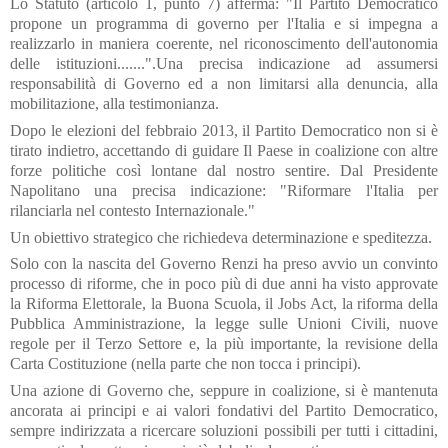
Lo Statuto (articolo 1, punto 7) afferma: "Il Partito Democratico
propone un programma di governo per l'Italia e si impegna a
realizzarlo in maniera coerente, nel riconoscimento dell'autonomia
delle istituzioni.......".Una precisa indicazione ad assumersi
responsabilità di Governo ed a non limitarsi alla denuncia, alla
mobilitazione, alla testimonianza.
Dopo le elezioni del febbraio 2013, il Partito Democratico non si è
tirato indietro, accettando di guidare Il Paese in coalizione con altre
forze politiche così lontane dal nostro sentire. Dal Presidente
Napolitano una precisa indicazione: "Riformare l'Italia per
rilanciarla nel contesto Internazionale."
Un obiettivo strategico che richiedeva determinazione e speditezza.
Solo con la nascita del Governo Renzi ha preso avvio un convinto
processo di riforme, che in poco più di due anni ha visto approvate
la Riforma Elettorale, la Buona Scuola, il Jobs Act, la riforma della
Pubblica Amministrazione, la legge sulle Unioni Civili, nuove
regole per il Terzo Settore e, la più importante, la revisione della
Carta Costituzione (nella parte che non tocca i principi).
Una azione di Governo che, seppure in coalizione, si è mantenuta
ancorata ai principi e ai valori fondativi del Partito Democratico,
sempre indirizzata a ricercare soluzioni possibili per tutti i cittadini,