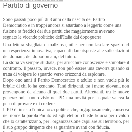
Partito di governo
Sono passati poco più di 8 anni dalla nascita del Partito
Democratico e in troppi ancora si attardano a leggerlo come una
fusione (a freddo) dei due partiti che maggiormente avevano
segnato le vicende politiche dell'Italia dal dopoguerra.
Una lettura sbagliata e maliziosa, utile per non lasciare spazio ad
una esperienza innovativa, capace di dare risposte alle sollecitazioni
del domani, del dopodomani, del futuro.
La storia va sempre studiata, per arricchire conoscenze e stimolare il
confronto. Il passato, invece, non può essere una zavorra quando si
tratta di volgere lo sguardo verso orizzonti da esplorare.
Dopo otto anni il Partito Democratico è adulto e non vuole più le
briglie di chi lo ha generato. Tanti dirigenti, tra i meno giovani, non
provengono da alcuno di quei due partiti. Altrettanti, tra le nuove
generazioni, hanno visto nel PD una novità per la quale valeva la
pena di provare e di credere.
Il PD è rimasto l'unica forza politica che, orgogliosamente, conserva
nel nome la parola Partito ed agli elettori chiede fiducia per i valori
che lo caratterizzano, per l'organizzazione capillare sul territorio, per
il suo gruppo dirigente che sa guardare avanti con fiducia.