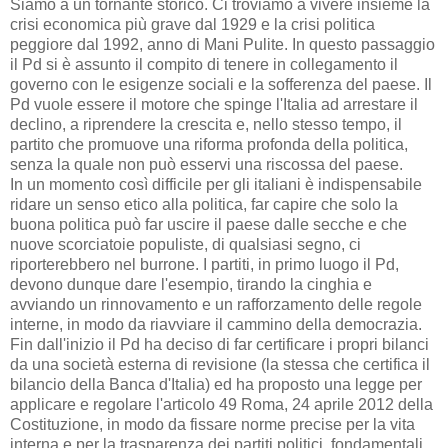
Siamo a un tornante storico. Ci troviamo a vivere insieme la
crisi economica più grave dal 1929 e la crisi politica
peggiore dal 1992, anno di Mani Pulite. In questo passaggio
il Pd si è assunto il compito di tenere in collegamento il
governo con le esigenze sociali e la sofferenza del paese. Il
Pd vuole essere il motore che spinge l'Italia ad arrestare il
declino, a riprendere la crescita e, nello stesso tempo, il
partito che promuove una riforma profonda della politica,
senza la quale non può esservi una riscossa del paese.
In un momento così difficile per gli italiani è indispensabile
ridare un senso etico alla politica, far capire che solo la
buona politica può far uscire il paese dalle secche e che
nuove scorciatoie populiste, di qualsiasi segno, ci
riporterebbero nel burrone. I partiti, in primo luogo il Pd,
devono dunque dare l'esempio, tirando la cinghia e
avviando un rinnovamento e un rafforzamento delle regole
interne, in modo da riavviare il cammino della democrazia.
Fin dall'inizio il Pd ha deciso di far certificare i propri bilanci
da una società esterna di revisione (la stessa che certifica il
bilancio della Banca d'Italia) ed ha proposto una legge per
applicare e regolare l'articolo 49 Roma, 24 aprile 2012 della
Costituzione, in modo da fissare norme precise per la vita
interna e per la trasparenza dei partiti politici, fondamentali