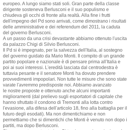
europeo. A lungo siamo stati soli. Gran parte della classe
dirigente sosteneva Berlusconi e il suo populismo e
chiudeva gli occhi di fronte alla realtà. Alla fine i frutti
dell'impegno del Pd sono arrivati, come dimostrano i risultati
delle amministrative e dei referendum del 2011, la caduta
del governo Berlusconi.
A un passo da una crisi devastante abbiamo ottenuto l'uscita
da palazzo Chigi di Silvio Berlusconi.
Il Pd si è impegnato, per la salvezza dell'Italia, al sostegno
del governo guidato da Mario Monti. Il compito di un grande
partito popolare e nazionale è di pensare prima all'Italia e
poi ai suoi interessi. L'eredità lasciata dal centrodestra è
tuttavia pesante e il senatore Monti ha dovuto prendere
provvedimenti impopolari. Non tutte le misure che sono state
varate l'avremmo predisposte noi. Abbiamo avanzato
le nostre proposte e ottenuto anche alcuni importanti
miglioramenti (dal prelievo sugli esportatori di capitale che
hanno sfruttato il condono di Tremonti alla lotta contro
l'evasione, alla difesa dell'articolo 18, fino alla battaglia per il
futuro degli esodati). Ma non dimentichiamo e non
permettiamo che si dimentichi che Monti è venuto non dopo i
partiti, ma dopo Berlusconi.